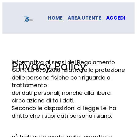
Vai
al
HOME
AREA UTENTE
ACCEDI
contenuto
Privacy Policy
Informativa ai sensi del Regolamento
GDPR EU 679/2016 relativo alla protezione
delle persone fisiche con riguardo al
trattamento
dei dati personali, nonché alla libera
circolazione di tali dati.
Secondo le disposizioni di legge Lei ha
diritto che i suoi dati personali siano:
a) trattati in modo lecito, corretto e